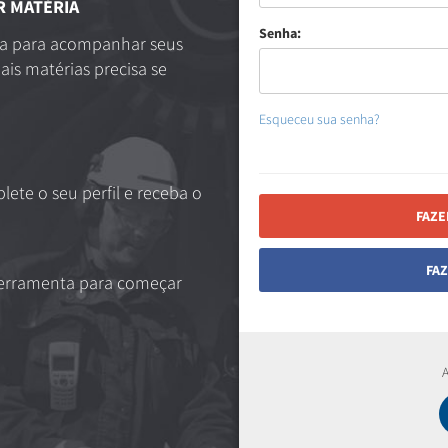
 MATÉRIA
Senha:
ma para acompanhar seus
is matérias precisa se
Esqueceu sua senha?
lete o seu perfil e receba o
FAZE
FA
 ferramenta para começar